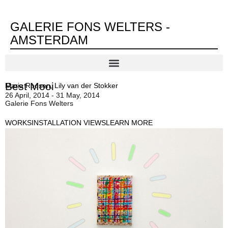
GALERIE FONS WELTERS -
AMSTERDAM
Best Mooi
Maria Roosen
,
Lily van der Stokker
26 April, 2014 - 31 May, 2014
Galerie Fons Welters
WORKS
INSTALLATION VIEWS
LEARN MORE